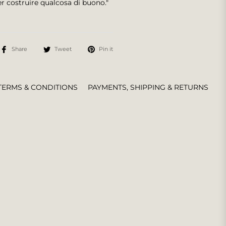
per costruire qualcosa di buono."
Share
Tweet
Pin it
TERMS & CONDITIONS
PAYMENTS, SHIPPING & RETURNS