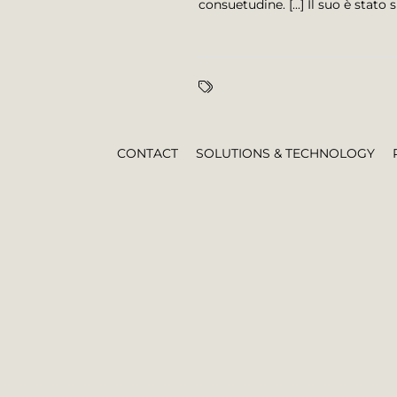
consuetudine. [...] Il suo è stat
CONTACT
SOLUTIONS & TECHNOLOGY