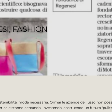
SI, FASHION
sostenibilità: moda necessaria. Ormai le aziende del lusso non po
l'etica e stanno cercando, investendo, costruendo un futuro 'pulito