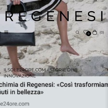
(0)
Navigation
Cart
0
ILSOLE24ORE.COM - STORIE DI
INNOVAZIONE
MARIA SILVIA PAZZI