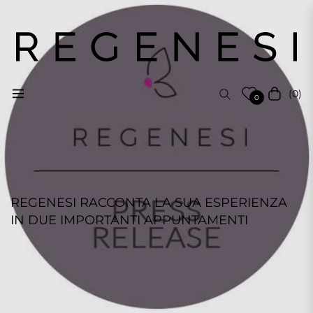
(0)
Navigation
Cart
0
REGENESI RACCONTA LA SUA ESPERIENZA
IN DUE IMPORTANTI APPUNTAMENTI
REGENESI STAFF