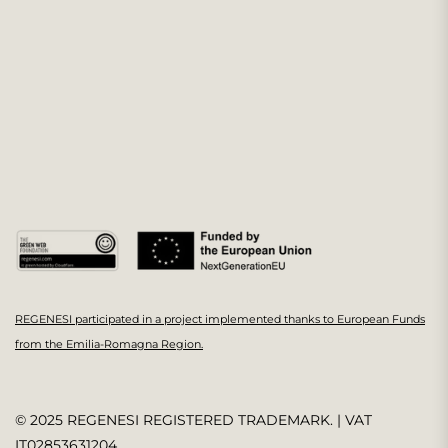
REGENESI participated in a project implemented thanks to European Funds
from the Emilia-Romagna Region.
© 2025 REGENESI REGISTERED TRADEMARK. | VAT
IT02853631204