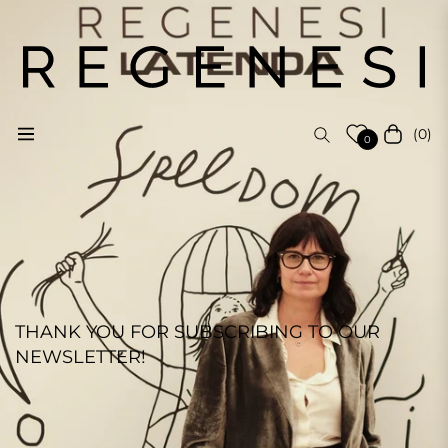
(0)
Navigation
Cart
0
THANK YOU FOR SUBSCRIBING TO OUR
NEWSLETTER!