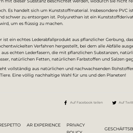
 mit dieser Substanz beschichtet werden, wodurch sie nicht re
ch. Es handelt sich um Kunststoffmaterial. Insbesondere PVC ist
d schwer zu entsorgen ist. Polyurethan ist ein Kunststoffderivat
wird, um es flüssig zu machen.
 ist ein echtes Lederabfallprodukt aus pflanzlicher Gerbung, d
hentwickelten Verfahren hergestellt, bei dem alle Abfälle ausg
t aus echten Lederfasern, die mit pflanzlichen Substanzen, natür
r, natürlichen Fetten, natürlichen Farbstoffen und Salzen geg
eht vollständig aus natürlichen und nachwachsenden Rohstoffen
Tiere. Eine völlig nachhaltige Wahl für uns und den Planeten!
Auf Facebook teilen
Auf Twitt
RESPETTO
AR EXPERIENCE
PRIVACY
GESCHÄFTS
POLICY