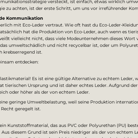
nikationsstrategie versteckt, ist einfach, etwas wirklich umwel
gie zu achten, ist der erste Schritt, um uns vor irreführender K
nde Kommunikation
rlich mit Eco-Leder vertraut. Wie oft hast du Eco-Leder-Kleidu
Tatsächlich hat die Produktion von Eco-Leder, auch wenn es tieri
ißt vielleicht nicht, dass viele Modeunternehmen dieses Wort
, das umweltschädlich und nicht recycelbar ist, oder um Polyure
h krebserregend ist.
einsam entdecken:
Plastikmaterial! Es ist eine gültige Alternative zu echtem Leder, 
at tierischen Ursprung und ist daher echtes Leder. Aufgrund de
leich oder höher als der von echtem Leder.
eine geringe Umweltbelastung, weil seine Produktion internati
Recht geregelt ist.
 ein Kunststoffmaterial, das aus PVC oder Polyurethan (PU) beste
Aus diesem Grund ist sein Preis niedriger als der von echtem Led