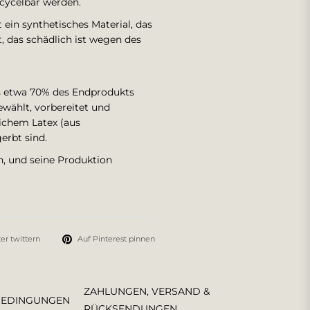
cycelbar werden.
 ein synthetisches Material, das
, das schädlich ist wegen des
as etwa 70% des Endprodukts
ewählt, vorbereitet und
lichem Latex (aus
erbt sind.
, und seine Produktion
er twittern
Auf Pinterest pinnen
ZAHLUNGEN, VERSAND &
BEDINGUNGEN
RÜCKSENDUNGEN