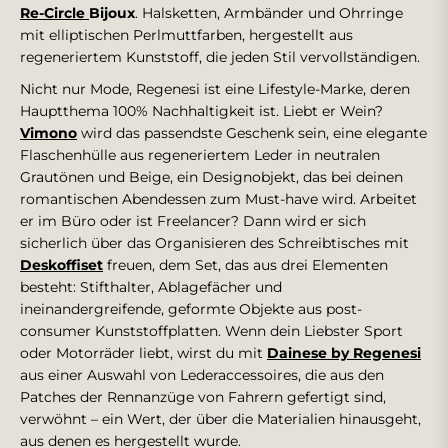
Re-Circle
Bijoux
. Halsketten, Armbänder und Ohrringe
mit elliptischen Perlmuttfarben, hergestellt aus
regeneriertem Kunststoff, die jeden Stil vervollständigen.
Nicht nur Mode, Regenesi ist eine Lifestyle-Marke, deren
Hauptthema 100% Nachhaltigkeit ist. Liebt er Wein?
Vimono
wird das passendste Geschenk sein, eine elegante
Flaschenhülle aus regeneriertem Leder in neutralen
Grautönen und Beige, ein Designobjekt, das bei deinen
romantischen Abendessen zum Must-have wird. Arbeitet
er im Büro oder ist Freelancer? Dann wird er sich
sicherlich über das Organisieren des Schreibtisches mit
Deskoffiset
freuen, dem Set, das aus drei Elementen
besteht: Stifthalter, Ablagefächer und
ineinandergreifende, geformte Objekte aus post-
consumer Kunststoffplatten. Wenn dein Liebster Sport
oder Motorräder liebt, wirst du mit
Dainese by Regenesi
aus einer Auswahl von Lederaccessoires, die aus den
Patches der Rennanzüge von Fahrern gefertigt sind,
verwöhnt – ein Wert, der über die Materialien hinausgeht,
aus denen es hergestellt wurde.