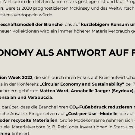
Zahl, die in den letzten Jahren stark gestiegen ist und laut Pr
on
. Bereits 2020 prognostizierten McKinsey und das Weltwirtsch
estens verdoppeln würde.
eschäftsmodell der Branche
, das auf
kurzlebigem Konsum u
neuer Kollektionen wird ein immer höherer Materialverbrauch ge
ONOMY ALS ANTWORT AUF 
hion Week 2022
, die sich durch ihren Fokus auf Kreislaufwirtsc
a in der Konferenz
„Circular Economy and Sustainability“
bei
ilnehmern gehörten
Matteo Ward, Annabelle Jaeger (Seydoux),
 Bensalah und Verabuccia
.
 darüber, dass die Branche ihren
CO₂-Fußabdruck reduzieren
iche Ansätze. Einige setzen auf
„Cost-per-Use“-Modelle
, die au
oder recycelte Materialien
. Große Modekonzerne nehmen sich d
iele, Materialverbote (z. B. Pelz) oder Investitionen in Start-ups
hing
kritisiert.