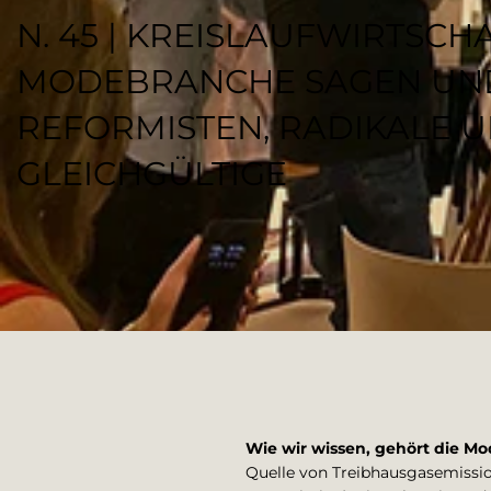
N. 45 | KREISLAUFWIRTSCH
MODEBRANCHE SAGEN UND
REFORMISTEN, RADIKALE 
GLEICHGÜLTIGE
REGENESI STAFF
Wie wir wissen, gehört die M
Quelle von Treibhausgasemissio