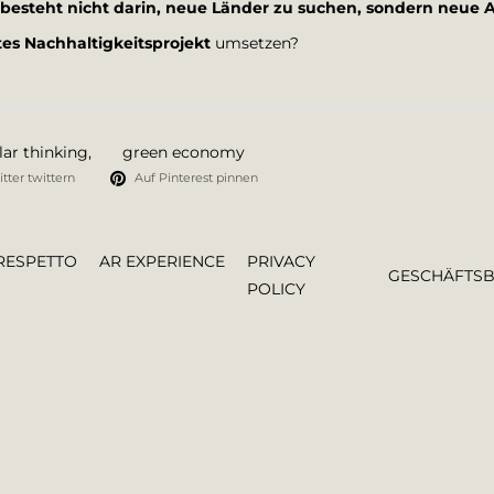
besteht nicht darin, neue Länder zu suchen, sondern neue 
es Nachhaltigkeitsprojekt
umsetzen?
lar thinking
,
green economy
tter twittern
Auf Pinterest pinnen
RESPETTO
AR EXPERIENCE
PRIVACY
GESCHÄFTS
POLICY