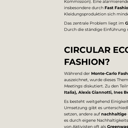
Kommission). Eine alarmierende 
insbesondere durch
Fast Fashi
Kleidungsproduktion sich mind
Das zentrale Problem liegt im
G
Durch die ständige Einführung 
CIRCULAR EC
FASHION?
Während der
Monte-Carlo Fas
auszeichnet, wurde dieses Them
Meetings
diskutiert. Zu den Te
Italia), Alexis Giannotti, Ines
Es besteht weitgehend Einigkeit
Umsetzung gibt es unterschiedl
setzen, andere auf
nachhaltige 
es durch eigene Nachhaltigkeitsz
von Aktivisten oft als
Greenwas