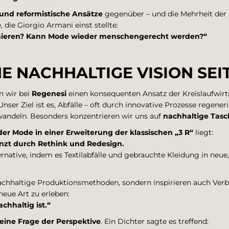
 und reformistische Ansätze
gegenüber – und die Mehrheit der
 die Giorgio Armani einst stellte:
mieren? Kann Mode wieder menschengerecht werden?“
NE NACHHALTIGE VISION SEI
n wir bei
Regenesi
einen konsequenten Ansatz der Kreislaufwirt
Unser Ziel ist es, Abfälle – oft durch innovative Prozesse regeneri
andeln. Besonders konzentrieren wir uns auf
nachhaltige Tas
der Mode in einer Erweiterung der klassischen „3 R“
liegt:
änzt durch Rethink und Redesign.
ernative, indem es Textilabfälle und gebrauchte Kleidung in neu
nachhaltige Produktionsmethoden, sondern inspirieren auch Ver
eue Art zu erleben:
chhaltig ist.“
eine Frage der Perspektive
. Ein Dichter sagte es treffend: