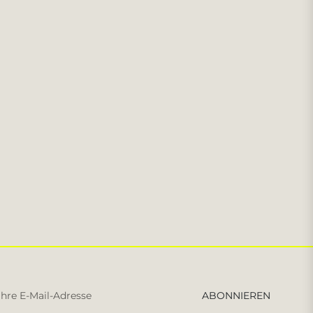
Melden
ABONNIEREN
Sie