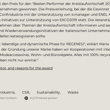
t den Preis für den "Besten Performer der Kreislaufwirtschaft 20
ternehmen gewonnen. Die Preisverleihung, bei der die Gewinne
Confindustria mit der Unterstützung von 4.manager und ENEL X 
itiativen zur Unterstützung von EXCO2019 statt. Die Veranstal
ehmen über Themen der Kreislaufwirtschaft informieren und sens
nd Wiederverwendungsinitiativen der italienischen Unternehme
llen katalogisieren sollte.
erst lebendige und dynamische Phase für REGENESI“, erklärt Maria
ach der Gründung unserer Marke haben wir Kooperationen mit int
 Modeaccessoires, Wohn- und Büroobjekte. Alles mit 100% recycelt
eben nicht nur einmal.“
tos, and reasons for the award
industria
,
CSR
,
Sustainability
,
Waste
tter twittern
Auf Pinterest pinnen