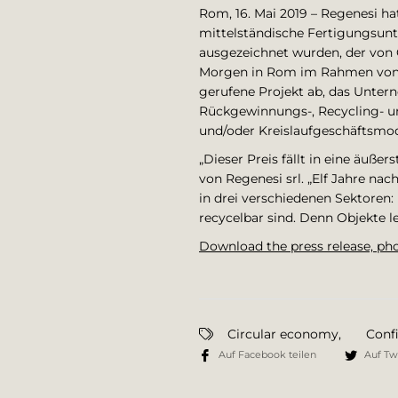
Rom, 16. Mai 2019 – Regenesi ha
mittelständische Fertigungsun
ausgezeichnet wurden, der von 
Morgen in Rom im Rahmen von In
gerufene Projekt ab, das Untern
Rückgewinnungs-, Recycling- u
und/oder Kreislaufgeschäftsmode
„Dieser Preis fällt in eine äuß
von Regenesi srl. „Elf Jahre n
in drei verschiedenen Sektoren:
recycelbar sind. Denn Objekte l
Download the press release, pho
Circular economy
,
Conf
Auf Facebook teilen
Auf Twi