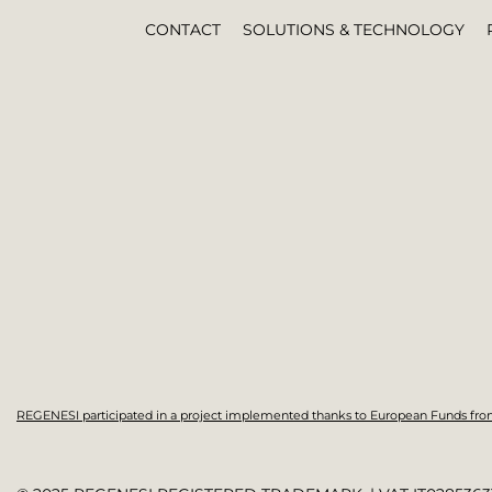
CONTACT
SOLUTIONS & TECHNOLOGY
REGENESI participated in a project implemented thanks to European Funds fr