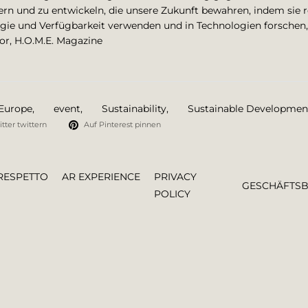
rn und zu entwickeln, die unsere Zukunft bewahren, indem sie re
rgie und Verfügbarkeit verwenden und in Technologien forschen, 
tor, H.O.M.E. Magazine
Europe
,
event
,
Sustainability
,
Sustainable Developmen
tter twittern
Auf Pinterest pinnen
RESPETTO
AR EXPERIENCE
PRIVACY
GESCHÄFTS
POLICY