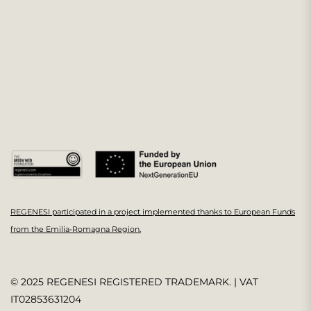
REGENESI participated in a project implemented thanks to European Funds
from the Emilia-Romagna Region.
© 2025 REGENESI REGISTERED TRADEMARK. | VAT
IT02853631204