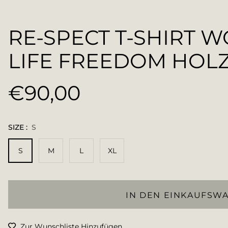
RE-SPECT T-SHIRT 
LIFE FREEDOM HOL
€90,00
Normaler
Preis
SIZE :
S
S
M
L
XL
IN DEN EINKAUFSW
Zur Wunschliste Hinzufügen