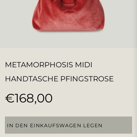
METAMORPHOSIS MIDI
HANDTASCHE PFINGSTROSE
€168,00
Normaler
Preis
IN DEN EINKAUFSWAGEN LEGEN