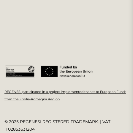
REGENESI participated in a project implemented thanks to European Funds
from the Emilia-Romagna Region.
© 2025 REGENESI REGISTERED TRADEMARK. | VAT
IT02853631204