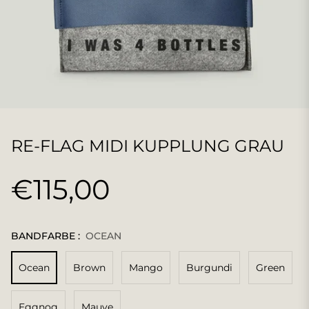
RE-FLAG MIDI KUPPLUNG GRAU
€115,00
Normaler
Preis
BANDFARBE :
OCEAN
Ocean
Brown
Mango
Burgundi
Green
Eggnog
Mauve