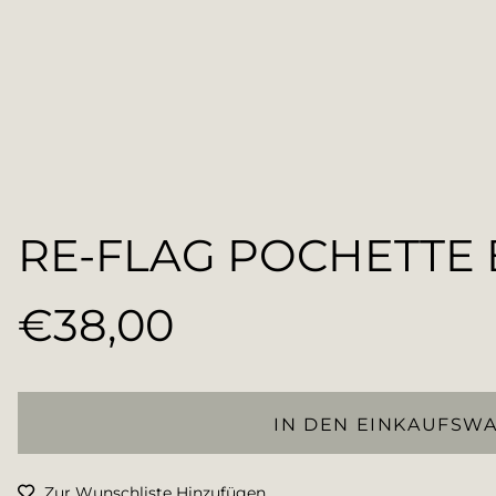
RE-FLAG POCHETTE 
€38,00
Normaler
Preis
IN DEN EINKAUFSW
Zur Wunschliste Hinzufügen