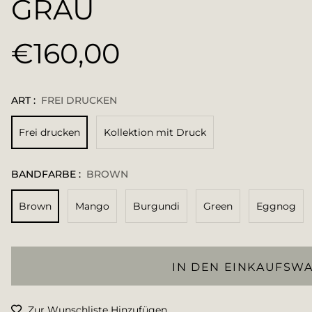
GRAU
€160,00
Normaler
Preis
ART :
FREI DRUCKEN
Frei drucken
Kollektion mit Druck
BANDFARBE :
BROWN
Brown
Mango
Burgundi
Green
Eggnog
IN DEN EINKAUFSW
Zur Wunschliste Hinzufügen