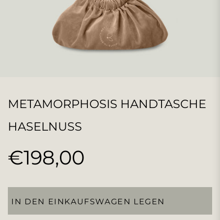
METAMORPHOSIS HANDTASCHE
HASELNUSS
€198,00
Normaler
Preis
IN DEN EINKAUFSWAGEN LEGEN