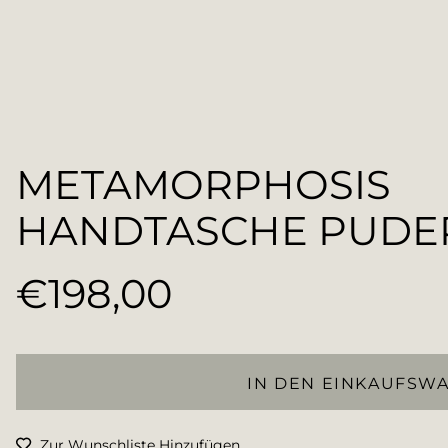
METAMORPHOSIS
HANDTASCHE PUDE
€198,00
Normaler
Preis
IN DEN EINKAUFSW
Zur Wunschliste Hinzufügen