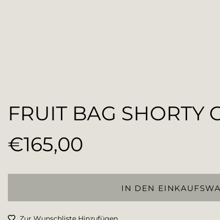
FRUIT BAG SHORTY 
€165,00
Normaler
Preis
IN DEN EINKAUFSW
Zur Wunschliste Hinzufügen