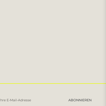
Melden
ABONNIEREN
Sie