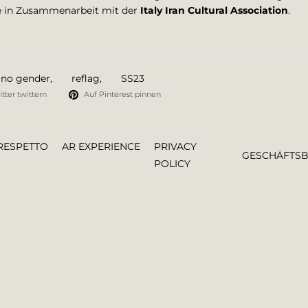
ive in Zusammenarbeit mit der
Italy Iran Cultural Association
.
no gender
,
reflag
,
SS23
tter twittern
Auf Pinterest pinnen
RESPETTO
AR EXPERIENCE
PRIVACY
GESCHÄFTS
POLICY