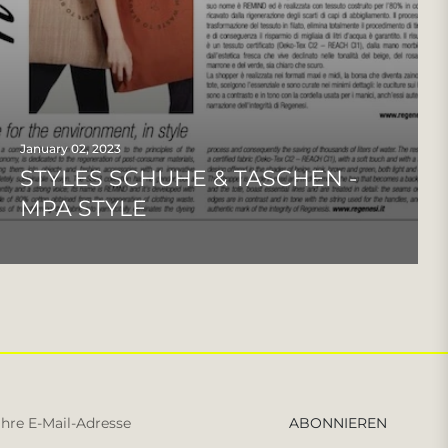
January 02, 2023
STYLES SCHUHE & TASCHEN -
MPA STYLE
Melden
ABONNIEREN
Sie