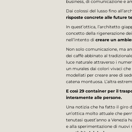
business, di comunicazione e am
Dai colossi del lusso fino all’arc
risposte concrete alle future t
In quest’ottica, l’architetto g
concetto della rigenerazione dei
nell’intento di
creare un ambien
Non solo comunicazione, ma anche
dei caffè abbinato al tradiziona
luce naturale attraverso i numer
un murales dai colori vivaci che
modellati per creare aree di sed
catena montuosa. L’altra estremi
E così 29 container per il tra
interamente alle persone.
Una notizia che ha fatto il giro 
un’ottica molto attuale che perme
tenutasi quest’anno a Venezia ha
e alla sperimentazione di nuovi 