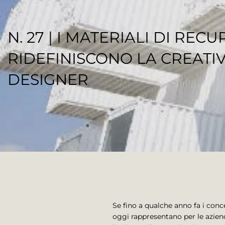
N. 27 | I MATERIALI DI REC
RIDEFINISCONO LA CREATIV
DESIGNER
REGENESI STAFF
Se fino a qualche anno fa i con
oggi rappresentano per le azien