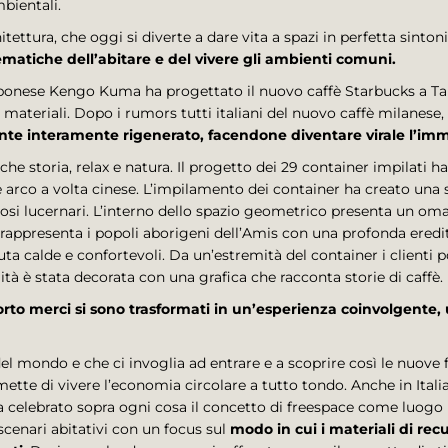
bientali.
hitettura, che oggi si diverte a dare vita a spazi in perfetta sinton
ematiche dell’abitare e del vivere gli ambienti comuni.
iapponese Kengo Kuma ha progettato il nuovo caffè Starbucks a T
 materiali. Dopo i rumors tutti italiani del nuovo caffè milanes
te interamente rigenerato, facendone diventare virale l’im
 storia, relax e natura. Il progetto dei 29 container impilati h
le arco a volta cinese. L’impilamento dei container ha creato una 
osi lucernari. L’interno dello spazio geometrico presenta un oma
 rappresenta i popoli aborigeni dell’Amis con una profonda eredità
uta calde e confortevoli. Da un’estremità del container i clienti 
tà è stata decorata con una grafica che racconta storie di caffè.
sporto merci si sono trasformati in un’esperienza coinvolgente
del mondo e che ci invoglia ad entrare e a scoprire così le nuove f
tte di vivere l’economia circolare a tutto tondo. Anche in Italia,
 celebrato sopra ogni cosa il concetto di freespace come luogo l
scenari abitativi con un focus sul
modo in cui i materiali di rec