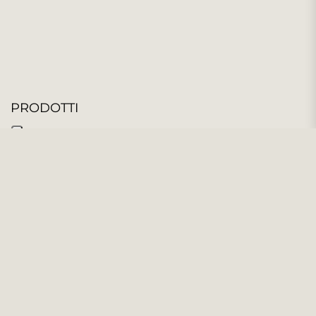
PRODOTTI
185 PRODOTTI
Filtra e ordina