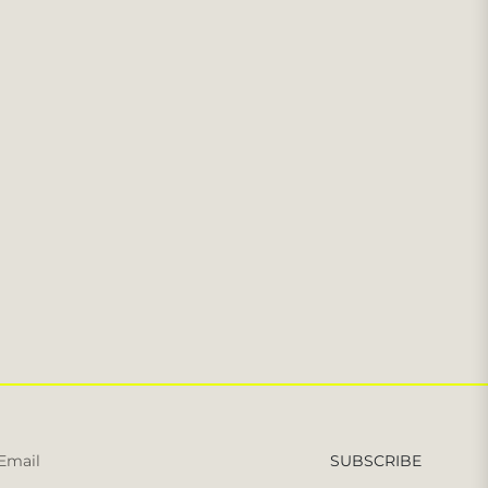
Iscriviti
SUBSCRIBE
per