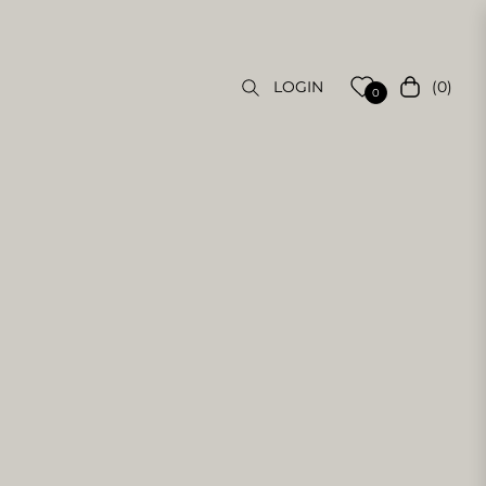
(0)
LOGIN
Carrello
0