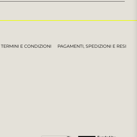
le
ultime
notizie,
offerte
e
stili
TERMINI E CONDIZIONI
PAGAMENTI, SPEDIZIONI E RESI