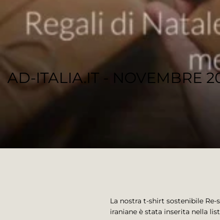
AD-ITALIA.IT - NOVEMBRE 2
REGENESI STAFF
La nostra t-shirt sostenibile Re-
iraniane è stata inserita nella lis