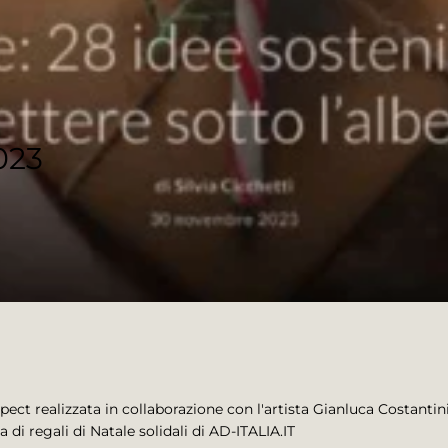
023
spect realizzata in collaborazione con l'artista Gianluca Costanti
ta di regali di Natale solidali di AD-ITALIA.IT