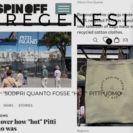
(0)
Navigation
Carrello
0
SCOPRI QUANTO FOSSE "HOT" PITTI UOMO
REGENESI STAFF