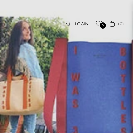
(0)
LOGIN
Carrello
0