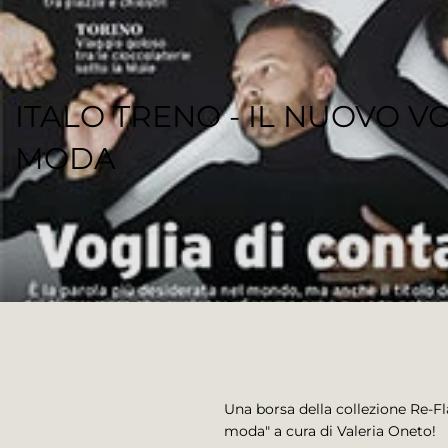
ITALO TRENO - IL NUOVO V
MODA
REGENESI STAFF
Una borsa della collezione Re-Fla
moda" a cura di Valeria Oneto!