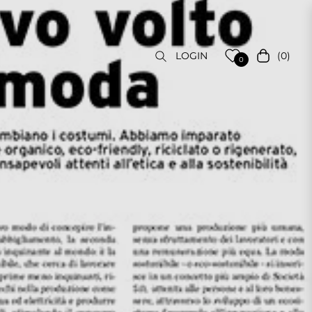
(0)
LOGIN
Carrello
0