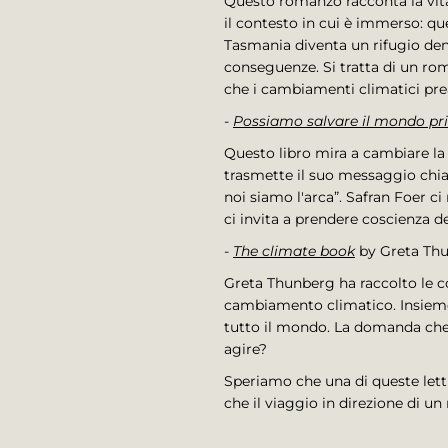
Questo romanzo racconta la vita 
il contesto in cui è immerso: qu
Tasmania diventa un rifugio dent
conseguenze. Si tratta di un rom
che i cambiamenti climatici pr
-
Possiamo salvare il mondo pr
Questo libro mira a cambiare la 
trasmette il suo messaggio chiav
noi siamo l'arca”. Safran Foer c
ci invita a prendere coscienza d
-
The climate book
by Greta Thu
Greta Thunberg ha raccolto le co
cambiamento climatico. Insieme a
tutto il mondo. La domanda che
agire?
Speriamo che una di queste lett
che il viaggio in direzione di u