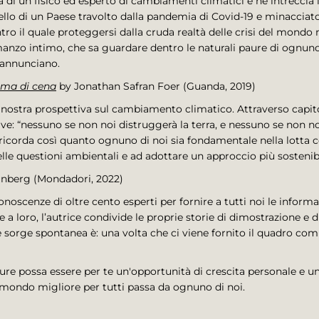
di un fisico ed esperto di cambiamenti climatici e ne intreccia l
ello di un Paese travolto dalla pandemia di Covid-19 e minacciato 
ro il quale proteggersi dalla cruda realtà delle crisi del mondo
anzo intimo, che sa guardare dentro le naturali paure di ognuno 
eannunciano.
ima di cena
by Jonathan Safran Foer (Guanda, 2019)
nostra prospettiva sul cambiamento climatico. Attraverso capitoli 
e: “nessuno se non noi distruggerà la terra, e nessuno se non noi 
i ricorda così quanto ognuno di noi sia fondamentale nella lotta 
elle questioni ambientali e ad adottare un approccio più sostenibi
nberg (Mondadori, 2022)
noscenze di oltre cento esperti per fornire a tutti noi le inform
 loro, l’autrice condivide le proprie storie di dimostrazione e 
 sorge spontanea è: una volta che ci viene fornito il quadro c
ure possa essere per te un'opportunità di crescita personale e u
n mondo migliore per tutti passa da ognuno di noi.