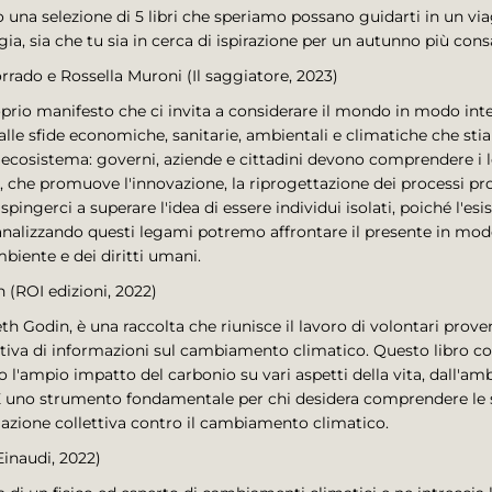
 una selezione di 5 libri che speriamo possano guidarti in un viag
gia, sia che tu sia in cerca di ispirazione per un autunno più con
rrado e Rossella Muroni (Il saggiatore, 2023)
prio manifesto che ci invita a considerare il mondo in modo inte
alle sfide economiche, sanitarie, ambientali e climatiche che st
ell'ecosistema: governi, aziende e cittadini devono comprendere i 
, che promuove l'innovazione, la riprogettazione dei processi pro
e spingerci a superare l'idea di essere individui isolati, poiché l'e
analizzando questi legami potremo affrontare il presente in modo
biente e dei diritti umani.
 (ROI edizioni, 2022)
eth Godin, è una raccolta che riunisce il lavoro di volontari prov
itiva di informazioni sul cambiamento climatico. Questo libro com
o l'ampio impatto del carbonio su vari aspetti della vita, dall'am
 È uno strumento fondamentale per chi desidera comprendere le sf
l'azione collettiva contro il cambiamento climatico.
inaudi, 2022)