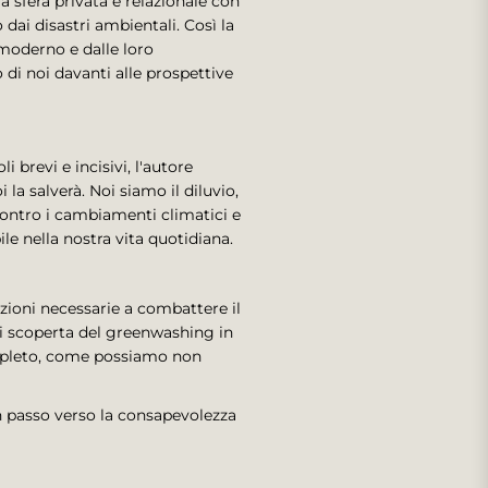
a sfera privata e relazionale con
dai disastri ambientali. Così la
 moderno e dalle loro
di noi davanti alle prospettive
brevi e incisivi, l'autore
la salverà. Noi siamo il diluvio,
contro i cambiamenti climatici e
le nella nostra vita quotidiana.
azioni necessarie a combattere il
di scoperta del greenwashing in
ompleto, come possiamo non
n passo verso la consapevolezza