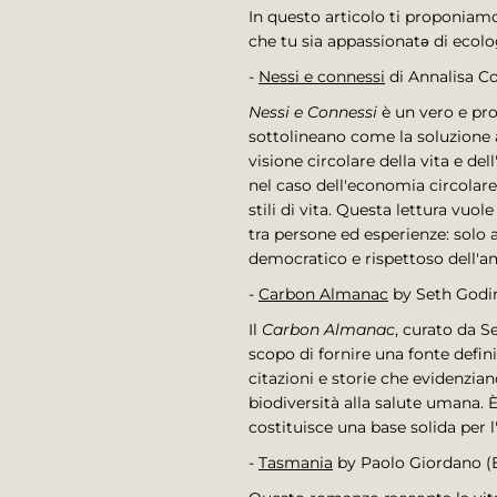
In questo articolo ti proponiamo
che tu sia appassionatə di ecolo
-
Nessi e connessi
di Annalisa Co
Nessi e Connessi
è un vero e pro
sottolineano come la soluzione 
visione circolare della vita e d
nel caso dell'economia circolare
stili di vita. Questa lettura vuol
tra persone ed esperienze: solo 
democratico e rispettoso dell'am
-
Carbon Almanac
by Seth Godin
Il
Carbon Almanac
, curato da S
scopo di fornire una fonte defin
citazioni e storie che evidenzian
biodiversità alla salute umana.
costituisce una base solida per 
-
Tasmania
by Paolo Giordano (E