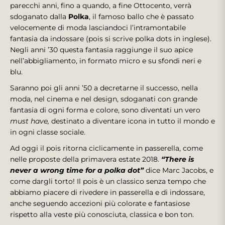
parecchi anni, fino a quando, a fine Ottocento, verrà
sdoganato dalla
Polka
, il famoso ballo che è passato
velocemente di moda lasciandoci l’intramontabile
fantasia da indossare (pois si scrive polka dots in inglese).
Negli anni ’30 questa fantasia raggiunge il suo apice
nell’abbigliamento, in formato micro e su sfondi neri e
blu.
Saranno poi gli anni ’50 a decretarne il successo, nella
moda, nel cinema e nel design, sdoganati con grande
fantasia di ogni forma e colore, sono diventati un vero
must have,
destinato a diventare icona in tutto il mondo e
in ogni classe sociale.
Ad oggi il pois ritorna ciclicamente in passerella, come
nelle proposte della primavera estate 2018.
“There is
never a wrong time for a polka dot”
dice Marc Jacobs, e
come dargli torto! Il pois è un classico senza tempo che
abbiamo piacere di rivedere in passerella e di indossare,
anche seguendo accezioni più colorate e fantasiose
rispetto alla veste più conosciuta, classica e bon ton.