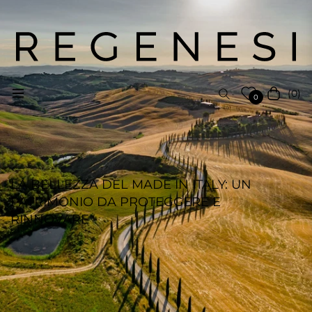
(0)
Navigation
Carrello
0
LA BELLEZZA DEL MADE IN ITALY: UN
PATRIMONIO DA PROTEGGERE E
RINNOVARE
REGENESI STAFF