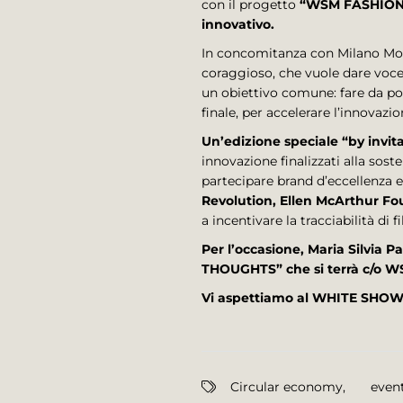
con il progetto
“WSM FASHIONRE
innovativo.
In concomitanza con Milano Moda
coraggioso, che vuole dare voce 
un obiettivo comune: fare da pont
finale, per accelerare l’innovazi
Un’edizione speciale “by invit
innovazione finalizzati alla sos
partecipare brand d’eccellenza e 
Revolution, Ellen McArthur Fo
a incentivare la tracciabilità di 
Per l’occasione, Maria Silvia 
THOUGHTS” che si terrà c/o WS
Vi aspettiamo al WHITE SHOW M
Circular economy
,
even