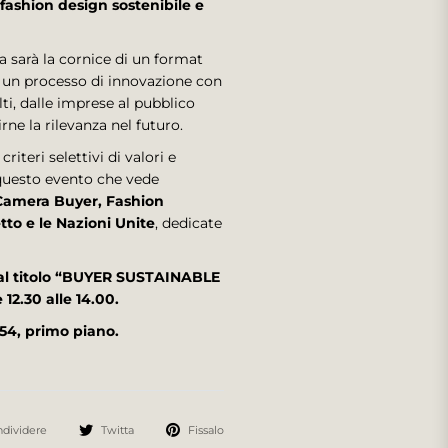
ashion design sostenibile e
 sarà la cornice di un format
d un processo di innovazione con
lti, dalle imprese al pubblico
rne la rilevanza nel futuro.
criteri selettivi di valori e
i questo evento che vede
Camera Buyer, Fashion
to e le Nazioni Unite
, dedicate
k dal titolo “BUYER SUSTAINABLE
2.30 alle 14.00.
54, primo piano.
dividere
Twitta
Fissalo