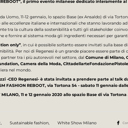
BOOT”, il primo evento milanese dedicato interamente al f
 Uomo, 11-12 gennaio, lo spazio Base (ex Ansaldo) di via Tortona
alle eccellenze italiane e internazionali che stanno lavorando a
e tra la cultura della sostenibilità e tutti gli stakeholder coinvo
one e fornire al sistema moda gli ingredienti necessari per garanti
ation only”
, in cui è possibile soltanto essere invitati sulla base di 
tenibilità. Per noi di Regenesi è un grande piacere essere parte d
partner tra i più autorevoli nel settore, dal
Comune di Milano, 
undation, Camera della Moda, CittadellarteFondazionePistolet
filiera nel mondo.
Pazzi -CEO Regenesi- è stata invitata a prendere parte al tal
M FASHION REBOOT, via Tortona 54 - sabato 11 gennaio dalle 1
ILANO, 11 e 12 gennaio 2020 allo spazio Base di via Tortona 
t
,
Sustainable fashion
,
White Show Milano
Con