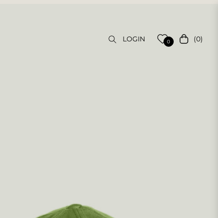
(0)
LOGIN
Carrello
0