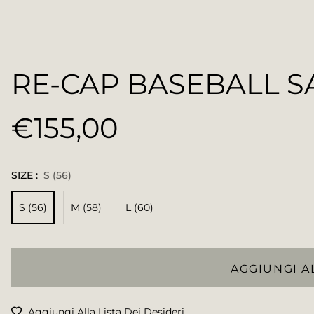
RE-CAP BASEBALL S
€155,00
Prezzo
regolare
SIZE :
S (56)
S (56)
M (58)
L (60)
AGGIUNGI A
Aggiungi Alla Lista Dei Desideri