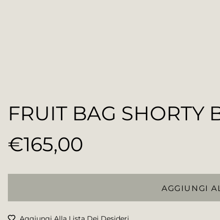
FRUIT BAG SHORTY 
€165,00
Prezzo
regolare
AGGIUNGI A
Aggiungi Alla Lista Dei Desideri