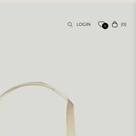
(0)
LOGIN
Carrello
0