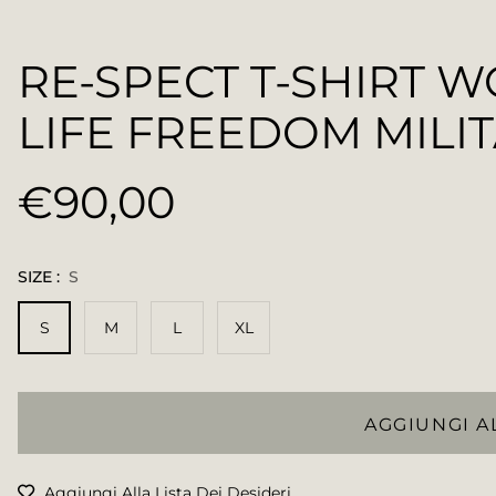
RE-SPECT T-SHIRT 
LIFE FREEDOM MILI
€90,00
Prezzo
regolare
SIZE :
S
S
M
L
XL
AGGIUNGI A
Aggiungi Alla Lista Dei Desideri