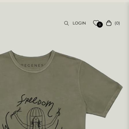
(0)
LOGIN
Carrello
0