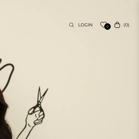
(0)
LOGIN
Carrello
0