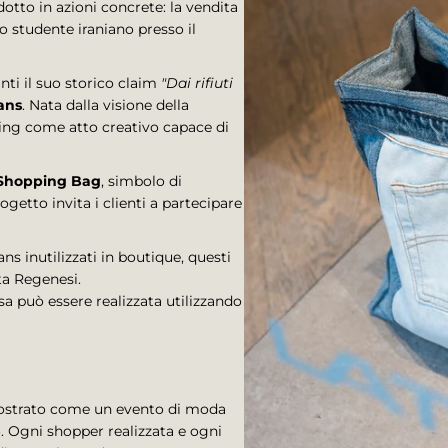
otto in azioni concrete: la vendita
no studente iraniano presso il
nti il suo storico claim
"Dai rifiuti
ans
. Nata dalla visione della
cling come atto creativo capace di
Shopping Bag
, simbolo di
etto invita i clienti a partecipare
s inutilizzati in boutique, questi
ta Regenesi.
a può essere realizzata utilizzando
mostrato come un evento di moda
o. Ogni shopper realizzata e ogni