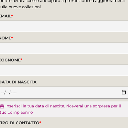
Inoltre avrai accesso anticipato a promozioni ed aggiornamenti
sulle nuove collezioni.
EMAIL
*
NOME
*
COGNOME
*
DATA DI NASCITA
Inserisci la tua data di nascita, riceverai una sorpresa per il
tuo compleanno
TIPO DI CONTATTO
*