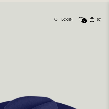
(0)
LOGIN
Carrello
0