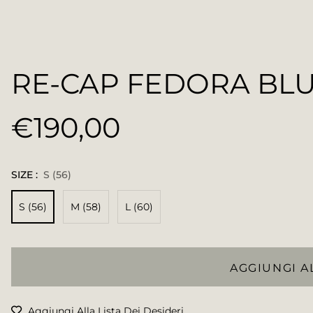
RE-CAP FEDORA BL
€190,00
Prezzo
regolare
SIZE :
S (56)
S (56)
M (58)
L (60)
AGGIUNGI A
Aggiungi Alla Lista Dei Desideri