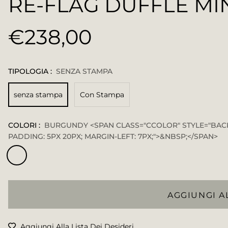
RE-FLAG DUFFLE MI
€238,00
Prezzo
regolare
TIPOLOGIA :
SENZA STAMPA
senza stampa
Con Stampa
COLORI :
BURGUNDY <SPAN CLASS="CCOLOR" STYLE="BAC
PADDING: 5PX 20PX; MARGIN-LEFT: 7PX;">&NBSP;</SPAN>
AGGIUNGI A
Aggiungi Alla Lista Dei Desideri