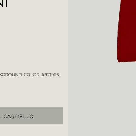
NI
KGROUND-COLOR: #971925;
L CARRELLO