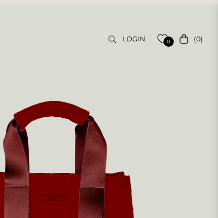
(0)
LOGIN
Carrello
0