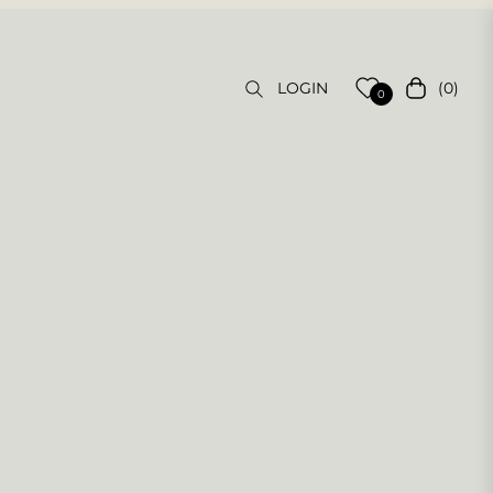
(0)
LOGIN
Carrello
0