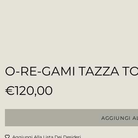
O-RE-GAMI TAZZA T
€120,00
Prezzo
regolare
AGGIUNGI A
Aggiungi Alla Lista Dei Desideri