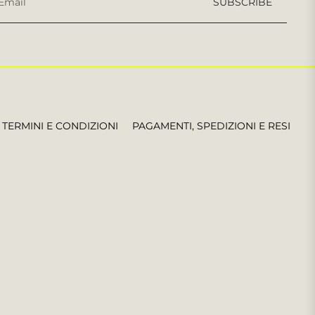
SUBSCRIBE
per
le
ultime
notizie,
offerte
e
stili
TERMINI E CONDIZIONI
PAGAMENTI, SPEDIZIONI E RESI