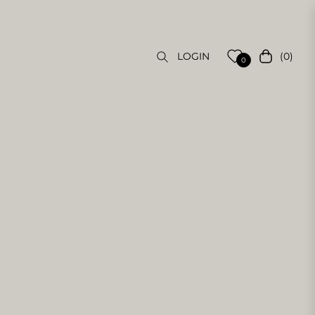
(0)
LOGIN
Carrello
0