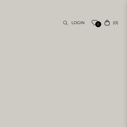
(0)
LOGIN
Carrello
0