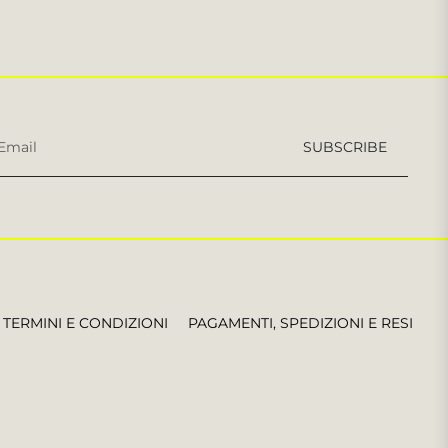
Iscriviti
SUBSCRIBE
per
le
ultime
notizie,
offerte
e
stili
TERMINI E CONDIZIONI
PAGAMENTI, SPEDIZIONI E RESI