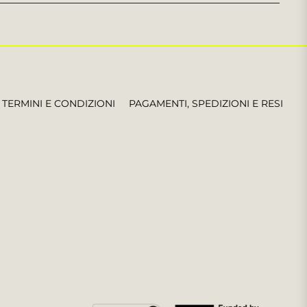
le
ultime
notizie,
offerte
e
stili
TERMINI E CONDIZIONI
PAGAMENTI, SPEDIZIONI E RESI