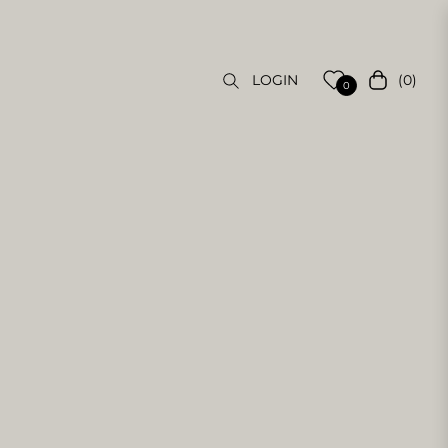
(0)
LOGIN
Carrello
0