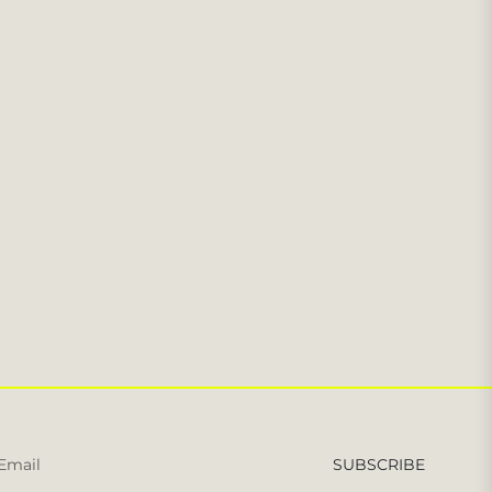
Iscriviti
SUBSCRIBE
per