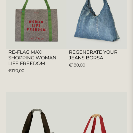
RE-FLAG MAXI
REGENERATE YOUR
SHOPPING WOMAN
JEANS BORSA
LIFE FREEDOM
PREZZO
€180,00
PREZZO
€170,00
REGOLARE
REGOLARE