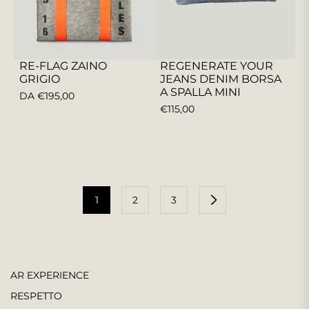
RE-FLAG ZAINO
REGENERATE YOUR
GRIGIO
JEANS DENIM BORSA
A SPALLA MINI
DA €195,00
PREZZO
€115,00
REGOLARE
1
2
3
AR EXPERIENCE
RESPETTO