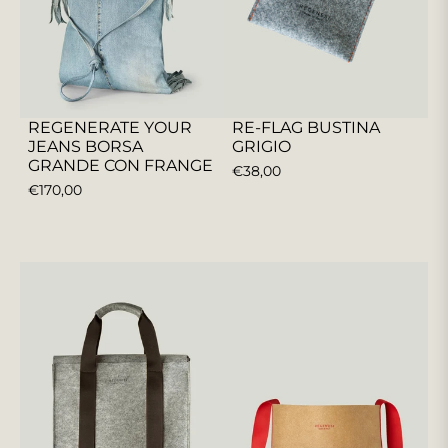
REGENERATE YOUR
RE-FLAG BUSTINA
JEANS BORSA
GRIGIO
GRANDE CON FRANGE
PREZZO
€38,00
PREZZO
€170,00
REGOLARE
REGOLARE