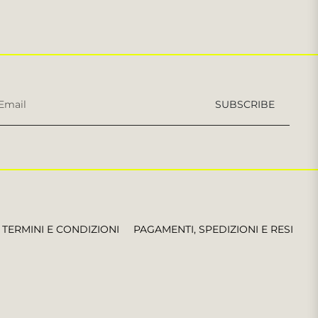
Iscriviti
SUBSCRIBE
per
le
ultime
notizie,
offerte
e
stili
TERMINI E CONDIZIONI
PAGAMENTI, SPEDIZIONI E RESI