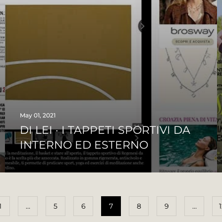
May 01, 2021
DI LEI · I TAPPETI SPORTIVI DA
INTERNO ED ESTERNO
1
…
5
6
7
8
9
…
1