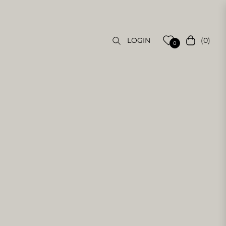
(0)
LOGIN
Carrello
0