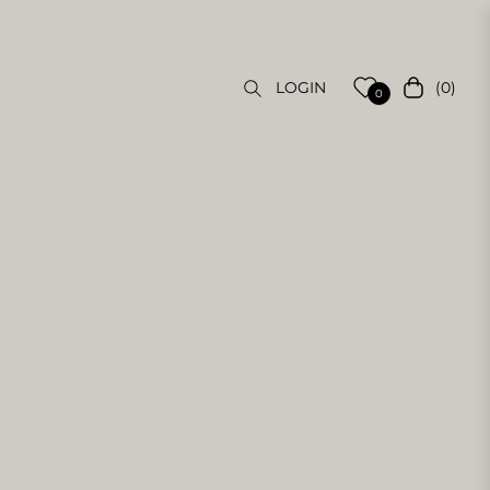
(0)
LOGIN
Carrello
0