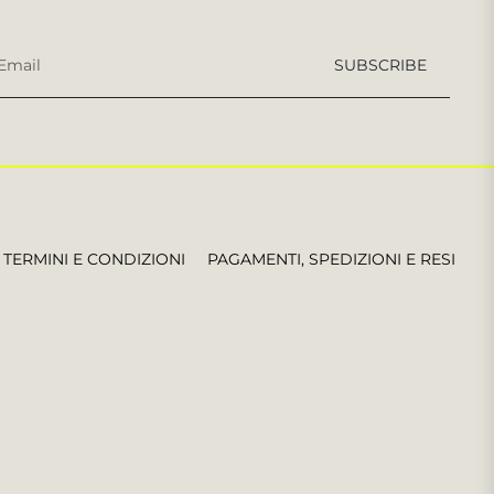
Iscriviti
SUBSCRIBE
per
le
ultime
notizie,
offerte
e
stili
TERMINI E CONDIZIONI
PAGAMENTI, SPEDIZIONI E RESI